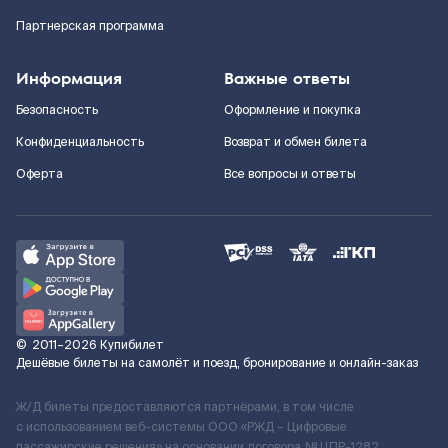
Партнерская программа
Информация
Важные ответы
Безопасность
Оформление и покупка
Конфиденциальность
Возврат и обмен билета
Оферта
Все вопросы и ответы
©
2011–2026
Купибилет
Дешёвые билеты на самолёт и поезд, бронирование и онлайн-заказ
Ж/Д билеты предоставляются партнёрами, в том числе
с использованием веб-системы ООО «РЖД – Цифровые
пассажирские решения» на основании договора № ЦПР-1282