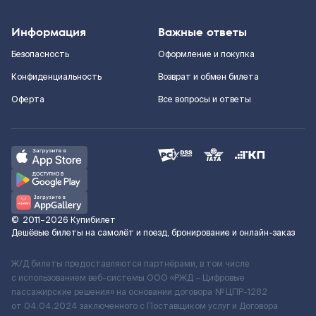
Информация
Важные ответы
Безопасность
Оформление и покупка
Конфиденциальность
Возврат и обмен билета
Оферта
Все вопросы и ответы
©
2011–2026
Купибилет
Дешёвые билеты на самолёт и поезд, бронирование и онлайн-заказ
Ж/Д билеты предоставляются партнёрами, в том числе
с использованием веб-системы ООО «РЖД – Цифровые
пассажирские решения» на основании договора № ЦПР-1282
от 04.04.2024 заключенного с Поставщиком услуг и Договора