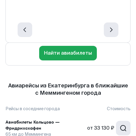
Найти авиабилеты
Авиарейсы из Екатеринбурга в ближайшие
с Меммингеном города
Рейсы в соседние города
Стоимость
Авиабилеты
Кольцово
—
от
33 130 ₽
Фридрихсхафен
65
км до
Меммингена