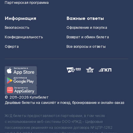
Партнерская программа
Информация
Важные ответы
Безопасность
Оформление и покупка
Конфиденциальность
Возврат и обмен билета
Оферта
Все вопросы и ответы
©
2011–2026
Купибилет
Дешёвые билеты на самолёт и поезд, бронирование и онлайн-заказ
Ж/Д билеты предоставляются партнёрами, в том числе
с использованием веб-системы ООО «РЖД – Цифровые
пассажирские решения» на основании договора № ЦПР-1282