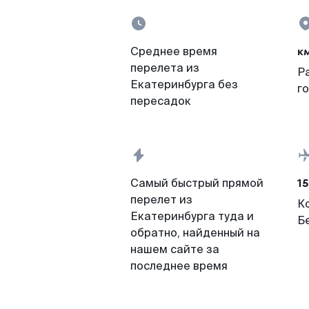
к
Среднее время
перелета из
Р
Екатеринбурга без
г
пересадок
15
Самый быстрый прямой
перелет из
К
Екатеринбурга туда и
Б
обратно, найденный на
нашем сайте за
последнее время