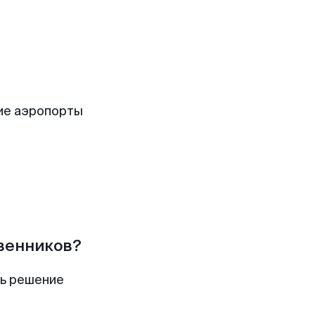
ие аэропорты
твенников?
ть решение