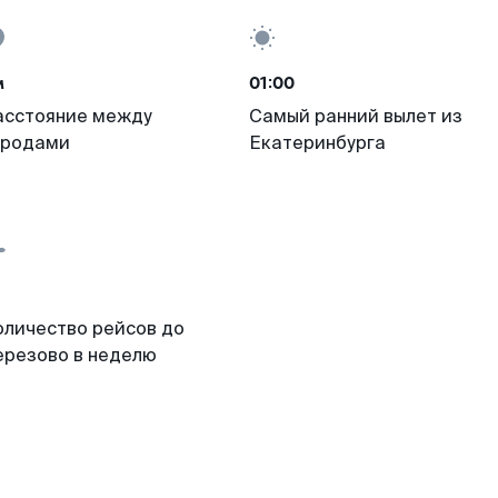
м
01:00
асстояние между
Самый ранний вылет из
ородами
Екатеринбурга
оличество рейсов до
ерезово в неделю