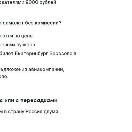
зователями 9000 рублей
а самолет без комиссии?
аются по цене.
нечных пунктов.
 билет Екатеринбург Березово в
редложения авиакомпаний,
ово.
с или с пересадками
м в страну Россия двумя