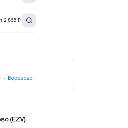
т
2 868 ₽
 — Березово.
во (EZV)