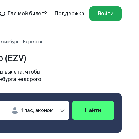
Где мой билет?
Поддержка
Войти
еринбург - Березово
 (EZV)
ы вылета, чтобы
нбурга недорого.
Найти