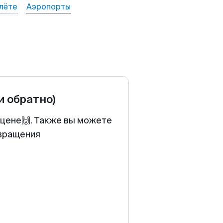
лёте
Аэропорты
и обратно)
 цене🙌. Также вы можете
звращения