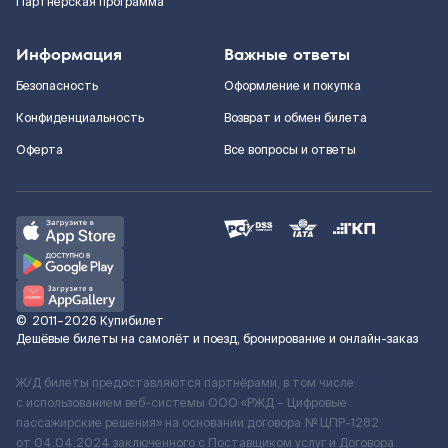
Партнерская программа
Информация
Важные ответы
Безопасность
Оформление и покупка
Конфиденциальность
Возврат и обмен билета
Оферта
Все вопросы и ответы
©
2011–2026
Купибилет
Дешёвые билеты на самолёт и поезд, бронирование и онлайн-заказ
Ж/Д билеты предоставляются партнёрами, в том числе
с использованием веб-системы ООО «РЖД – Цифровые
пассажирские решения» на основании договора № ЦПР-1282
от 04.04.2024 заключенного с Поставщиком услуг и Договора