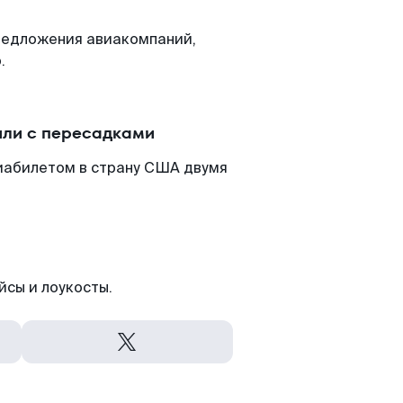
редложения авиакомпаний,
.
или с пересадками
виабилетом в страну США двумя
йсы и лоукосты.