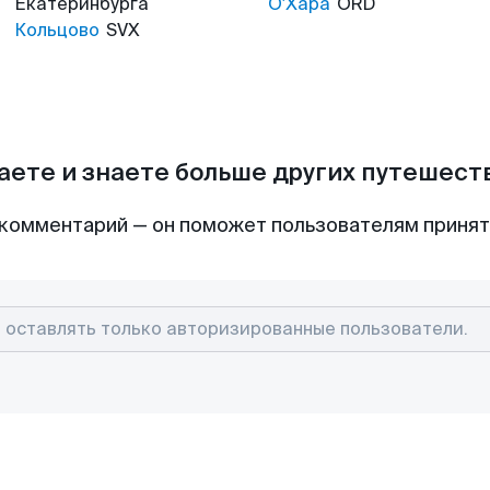
Екатеринбурга
О'Хара
ORD
Кольцово
SVX
аете и знаете больше других путешес
комментарий — он поможет пользователям приня