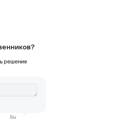
твенников?
ть решение
Вы