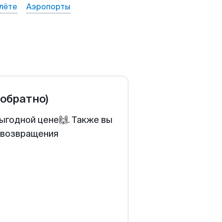
лёте
Аэропорты
 обратно)
выгодной цене🙌. Также вы
у возвращения