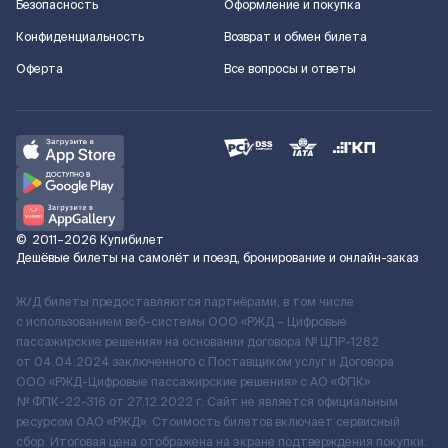
Безопасность
Оформление и покупка
Конфиденциальность
Возврат и обмен билета
Оферта
Все вопросы и ответы
©
2011–2026
Купибилет
Дешёвые билеты на самолёт и поезд, бронирование и онлайн-заказ
Ж/Д билеты предоставляются партнёрами, в том числе
с использованием веб-системы ООО «РЖД – Цифровые
пассажирские решения» на основании договора № ЦПР-1282
от 04.04.2024 заключенного с Поставщиком услуг и Договора
ООО «РЖД-Цифровые пассажирские решения» c АО «ФПК»
№ ФПК-22-316 от 27.12.2022 г. Сайт не является официальным
ресурсом ОАО «РЖД». Стоимость билетов включает сервисный
сбор. Итоговая цена отображена на экране подтверждения покупки.