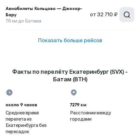
Авиабилеты
Кольцово
—
Джохор-
от
32 710 ₽
Бару
76
км до
Батама
Показать больше рейсов
Факты по перелёту Екатеринбург (SVX) -
Батам (BTH)
около 9 часов
7279 км
Среднее время
Расстояние между
перелета из
городами
Екатеринбурга без
пересадок