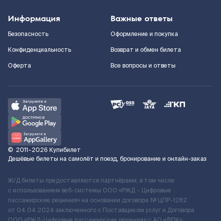
Информация
Важные ответы
Безопасность
Оформление и покупка
Конфиденциальность
Возврат и обмен билета
Оферта
Все вопросы и ответы
©
2011–2026
Купибилет
Дешёвые билеты на самолёт и поезд, бронирование и онлайн-заказ
Ж/Д билеты предоставляются партнёрами, в том числе
с использованием веб-системы ООО «РЖД – Цифровые
пассажирские решения» на основании договора № ЦПР-1282
от 04.04.2024 заключенного с Поставщиком услуг и Договора
ООО «РЖД-Цифровые пассажирские решения» c АО «ФПК»