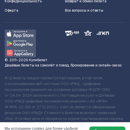
Конфиденциальность
Возврат и обмен билета
Оферта
Все вопросы и ответы
©
2011–2026
Купибилет
Дешёвые билеты на самолёт и поезд, бронирование и онлайн-заказ
Ж/Д билеты предоставляются партнёрами, в том числе
с использованием веб-системы ООО «РЖД – Цифровые
пассажирские решения» на основании договора № ЦПР-1282
от 04.04.2024 заключенного с Поставщиком услуг и Договора
ООО «РЖД-Цифровые пассажирские решения» c АО «ФПК»
№ ФПК-22-316 от 27.12.2022 г. Сайт не является официальным
ресурсом ОАО «РЖД». Стоимость билетов включает сервисный
сбор. Итоговая цена отображена на экране подтверждения покупки.
По вопросам рассмотрения обращений, жалоб, претензий граждан
Мы используем cookies для более удобной