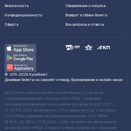
Безопасность
Оформление и покупка
Конфиденциальность
Возврат и обмен билета
Оферта
Все вопросы и ответы
©
2011–2026
Купибилет
Дешёвые билеты на самолёт и поезд, бронирование и онлайн-заказ
Ж/Д билеты предоставляются партнёрами, в том числе
с использованием веб-системы ООО «РЖД – Цифровые
пассажирские решения» на основании договора № ЦПР-1282
от 04.04.2024 заключенного с Поставщиком услуг и Договора
ООО «РЖД-Цифровые пассажирские решения» c АО «ФПК»
№ ФПК-22-316 от 27.12.2022 г. Сайт не является официальным
ресурсом ОАО «РЖД». Стоимость билетов включает сервисный