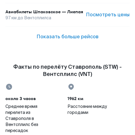
Авиабилеты
Шпаковское
—
Лиепая
Посмотреть цены
97
км до
Вентсплилса
Показать больше рейсов
Факты по перелёту Ставрополь (STW) -
Вентсплилс (VNT)
около 3 часов
1962 км
Среднее время
Расстояние между
перелета из
городами
Ставрополя в
Вентсплилс без
пересадок