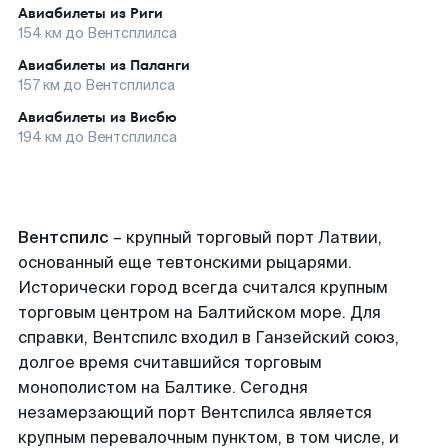
Авиабилеты из
Риги
154
км до
Вентсплилса
Авиабилеты из
Паланги
157
км до
Вентсплилса
Авиабилеты из
Висбю
194
км до
Вентсплилса
Вентспилс
– крупный торговый порт Латвии,
основанный еще тевтонскими рыцарями.
Исторически город всегда считался крупным
торговым центром на Балтийском море. Для
справки, Вентспилс входил в Ганзейский союз,
долгое время считавшийся торговым
монополистом на Балтике. Сегодня
незамерзающий порт Вентспилса является
крупным перевалочным пунктом, в том числе, и