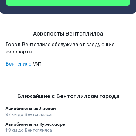
Аэропорты Вентсплилса
Город Вентсплилс обслуживают следующие
аэропорты
Вентспилс
VNT
Ближайшие с Вентсплилсом города
Авиабилеты из
Лиепаи
97
км до
Вентсплилса
Авиабилеты из
Курессааре
113
км до
Вентсплилса