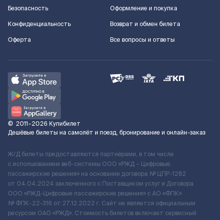
Безопасность
Оформление и покупка
Конфиденциальность
Возврат и обмен билета
Оферта
Все вопросы и ответы
©
2011–2026
Купибилет
Дешёвые билеты на самолёт и поезд, бронирование и онлайн-заказ
Ж/Д билеты предоставляются партнёрами, в том числе
с использованием веб-системы ООО «РЖД – Цифровые
пассажирские решения» на основании договора № ЦПР-1282
от 04.04.2024 заключенного с Поставщиком услуг и Договора
ООО «РЖД-Цифровые пассажирские решения» c АО «ФПК»
№ ФПК-22-316 от 27.12.2022 г. Сайт не является официальным
ресурсом ОАО «РЖД». Стоимость билетов включает сервисный