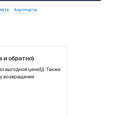
лёте
Аэропорты
а и обратно)
по выгодной цене🙌. Также
ту возвращения