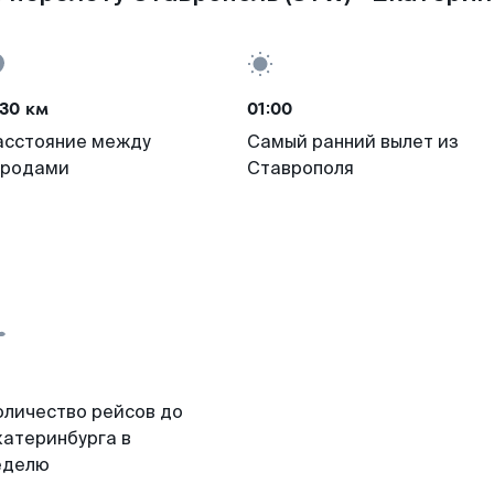
30 км
01:00
асстояние между
Самый ранний вылет из
ородами
Ставрополя
оличество рейсов до
катеринбурга в
еделю