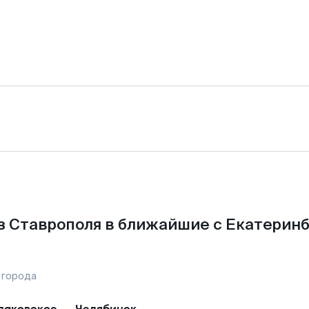
з Ставрополя в ближайшие с Екатеринб
 города
аковское
—
Челябинск