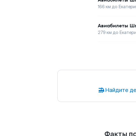
166
км до
Екатери
Авиабилеты
Шп
279
км до
Екатер
Найдите де
Факты по