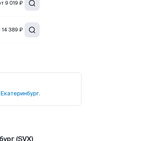
от
9 019 ₽
т
14 389 ₽
Екатеринбург.
ург (SVX)