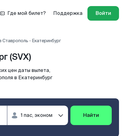
Где мой билет?
Поддержка
Войти
в Ставрополь - Екатеринбург
г (SVX)
их цен даты вылета,
ополя в Екатеринбург
Найти