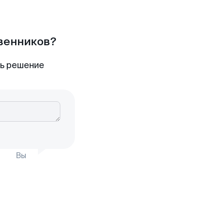
твенников?
ть решение
Вы