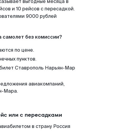
казывает выгодные месяца в
сов и 10 рейсов с пересадкой.
зователями 9000 рублей
а самолет без комиссии?
аются по цене.
нечных пунктов.
м билет Ставрополь Нарьян-Мар
редложения авиакомпаний,
н-Мара.
йс или с пересадками
авиабилетом в страну Россия