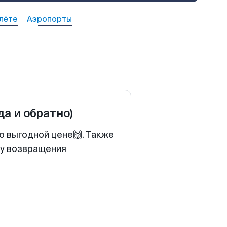
лёте
Аэропорты
да и обратно)
о выгодной цене🙌. Также
ту возвращения