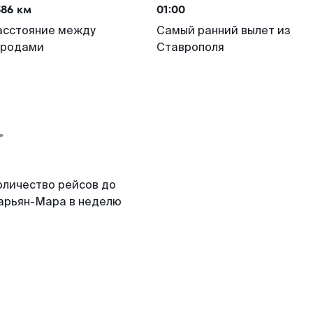
586 км
01:00
асстояние между
Самый ранний вылет из
ородами
Ставрополя
оличество рейсов до
арьян-Мара в неделю