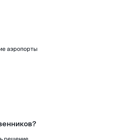
ие аэропорты
твенников?
ть решение