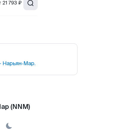
т
21 793 ₽
 Нарьян‑Мар.
Мар (NNM)