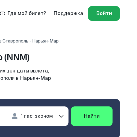
Где мой билет?
Поддержка
Войти
в Ставрополь - Нарьян-Мар
 (NNM)
х цен даты вылета,
рополя в Нарьян-Мар
Найти