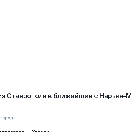
из Ставрополя в ближайшие с Нарьян-М
 города
аковское
—
Усинск