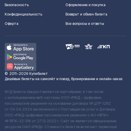
Безопасность
Оформление и покупка
Конфиденциальность
Возврат и обмен билета
Оферта
Все вопросы и ответы
©
2011–2026
Купибилет
Дешёвые билеты на самолёт и поезд, бронирование и онлайн-заказ
Ж/Д билеты предоставляются партнёрами, в том числе
с использованием веб-системы ООО «РЖД – Цифровые
пассажирские решения» на основании договора № ЦПР-1282
от 04.04.2024 заключенного с Поставщиком услуг и Договора
ООО «РЖД-Цифровые пассажирские решения» c АО «ФПК»
№ ФПК-22-316 от 27.12.2022 г. Сайт не является официальным
ресурсом ОАО «РЖД». Стоимость билетов включает сервисный