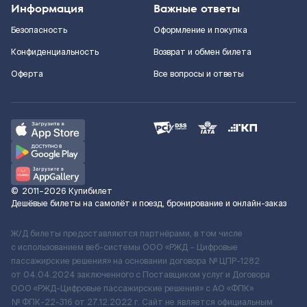
Информация
Важные ответы
Безопасность
Оформление и покупка
Конфиденциальность
Возврат и обмен билета
Оферта
Все вопросы и ответы
©
2011–2026
Купибилет
Дешёвые билеты на самолёт и поезд, бронирование и онлайн-заказ
Ж/Д билеты предоставляются партнёрами, в том числе
с использованием веб-системы ООО «РЖД – Цифровые
пассажирские решения» на основании договора № ЦПР-1282
от 04.04.2024 заключенного с Поставщиком услуг и Договора
ООО «РЖД-Цифровые пассажирские решения» c АО «ФПК»
№ ФПК-22-316 от 27.12.2022 г. Сайт не является официальным