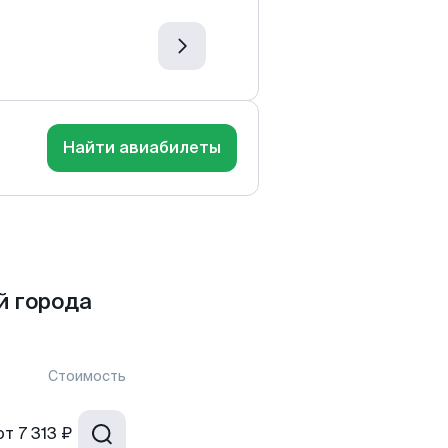
Найти авиабилеты
й города
Стоимость
от
7 313 ₽