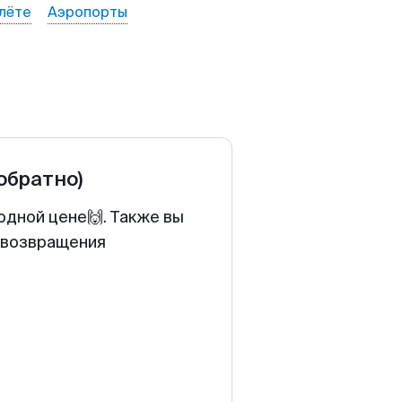
лёте
Аэропорты
 обратно)
одной цене🙌. Также вы
у возвращения