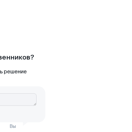
твенников?
ть решение
Вы