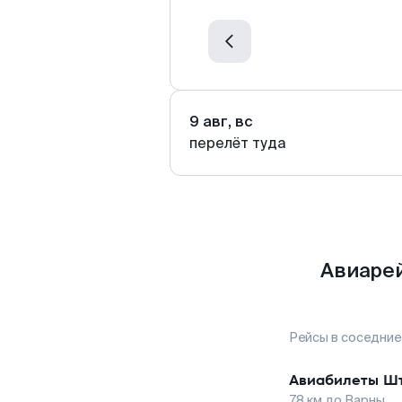
9 авг, вс
перелёт туда
Авиарей
Рейсы в соседние
Авиабилеты
Шт
78
км до
Варны