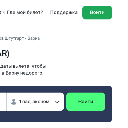
Где мой билет?
Поддержка
Войти
ов Штутгарт - Варна
AR)
 даты вылета, чтобы
 в Варну недорого.
Найти