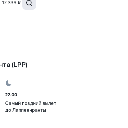
т
17 336 ₽
та (LPP)
22:00
Самый поздний вылет
до Лаппеенранты