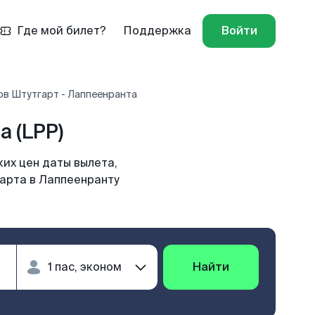
Где мой билет?
Поддержка
Войти
ов Штутгарт - Лаппеенранта
 (LPP)
их цен даты вылета,
гарта в Лаппеенранту
Найти