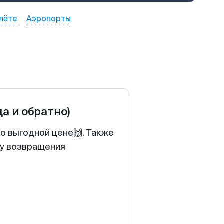
лёте
Аэропорты
да и обратно)
о выгодной цене🙌. Также
ту возвращения