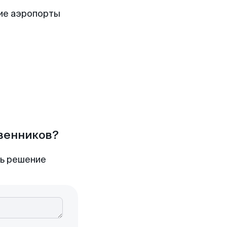
ие аэропорты
твенников?
ть решение