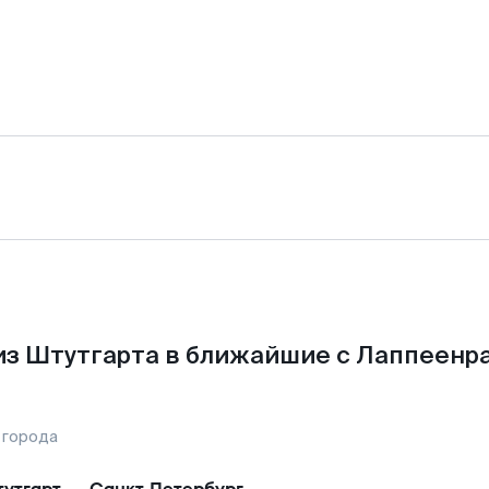
из Штутгарта в ближайшие с Лаппеенра
 города
утгарт
—
Санкт-Петербург