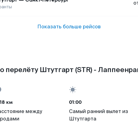
о
ранты
Показать больше рейсов
о перелёту Штутгарт (STR) - Лаппеенран
18 км
01:00
асстояние между
Самый ранний вылет из
ородами
Штутгарта