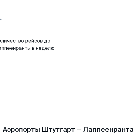
оличество рейсов до
аппеенранты в неделю
Аэропорты Штутгарт — Лаппеенранта