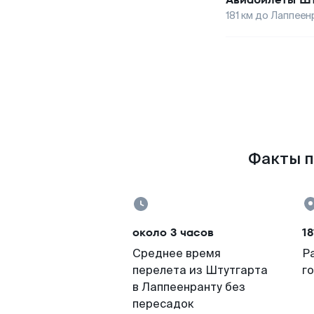
181
км до
Лаппеен
Факты п
около 3 часов
18
Среднее время
Р
перелета из Штутгарта
г
в Лаппеенранту без
пересадок