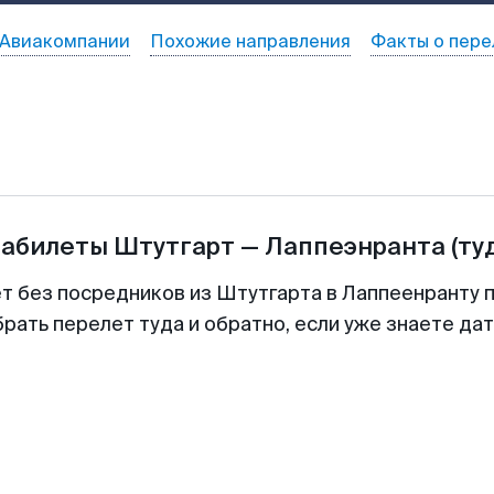
Авиакомпании
Похожие направления
Факты о пере
иабилеты
Штутгарт
—
Лаппеэнранта
(ту
ет без посредников из Штутгарта в Лаппеенранту п
рать перелет туда и обратно, если уже знаете да