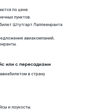
аются по цене.
нечных пунктов.
м билет Штутгарт Лаппеенранта
редложения авиакомпаний,
енранты.
йс или с пересадками
 авиабилетом в страну
йсы и лоукосты.