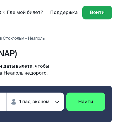
Где мой билет?
Поддержка
Войти
в Стокгольм - Неаполь
NAP)
н даты вылета, чтобы
 в Неаполь недорого.
Найти