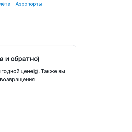
лёте
Аэропорты
а и обратно)
ыгодной цене🙌. Также вы
у возвращения