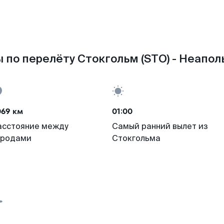
 по перелёту Стокгольм (STO) - Неаполь
069 км
01:00
асстояние между
Самый ранний вылет из
ородами
Стокгольма