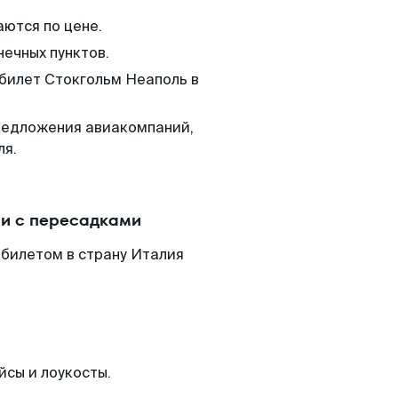
аются по цене.
нечных пунктов.
 билет Стокгольм Неаполь в
редложения авиакомпаний,
ля.
ли с пересадками
абилетом в страну Италия
йсы и лоукосты.