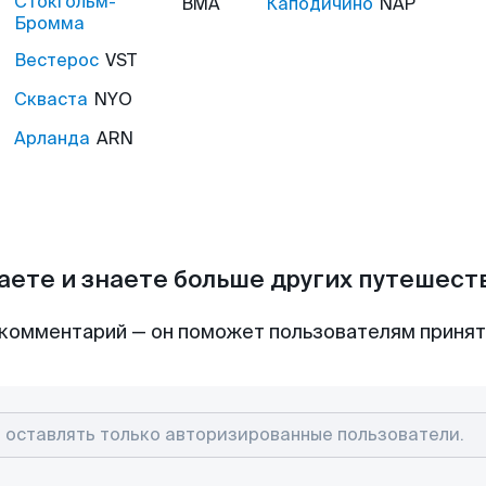
Стокгольм-
BMA
Каподичино
NAP
Бромма
Вестерос
VST
Скваста
NYO
Арланда
ARN
аете и знаете больше других путешес
комментарий — он поможет пользователям приня