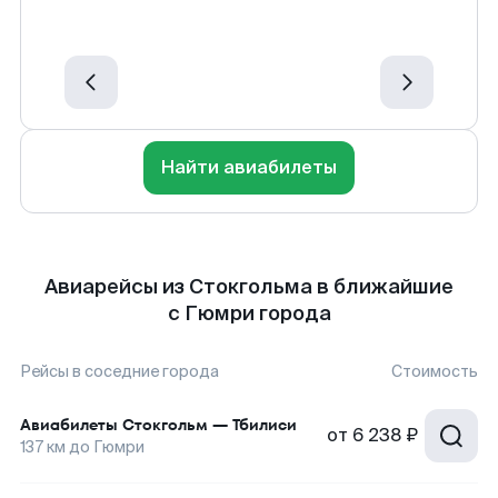
Найти авиабилеты
Авиарейсы из Стокгольма в ближайшие
с Гюмри города
Рейсы в соседние города
Стоимость
Авиабилеты
Стокгольм
—
Тбилиси
от
6 238 ₽
137
км до
Гюмри