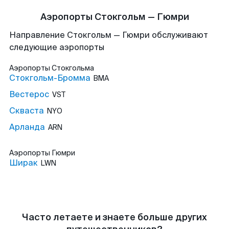
Аэропорты Стокгольм — Гюмри
Направление Стокгольм — Гюмри обслуживают
следующие аэропорты
Аэропорты
Стокгольма
Стокгольм-Бромма
BMA
Вестерос
VST
Скваста
NYO
Арланда
ARN
Аэропорты
Гюмри
Ширак
LWN
Часто летаете и знаете больше других