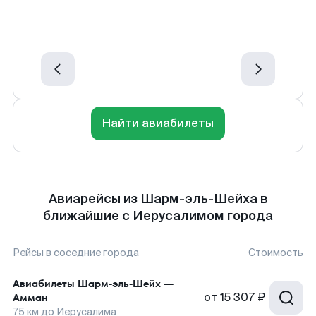
Найти авиабилеты
Авиарейсы из Шарм-эль-Шейха в
ближайшие с Иерусалимом города
Рейсы в соседние города
Стоимость
Авиабилеты
Шарм-эль-Шейх
—
от
15 307 ₽
Амман
75
км до
Иерусалима