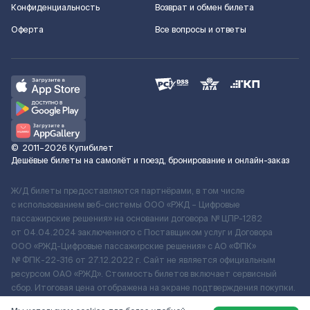
Конфиденциальность
Возврат и обмен билета
Оферта
Все вопросы и ответы
©
2011–2026
Купибилет
Дешёвые билеты на самолёт и поезд, бронирование и онлайн-заказ
Ж/Д билеты предоставляются партнёрами, в том числе
с использованием веб-системы ООО «РЖД – Цифровые
пассажирские решения» на основании договора № ЦПР-1282
от 04.04.2024 заключенного с Поставщиком услуг и Договора
ООО «РЖД-Цифровые пассажирские решения» c АО «ФПК»
№ ФПК-22-316 от 27.12.2022 г. Сайт не является официальным
ресурсом ОАО «РЖД». Стоимость билетов включает сервисный
сбор. Итоговая цена отображена на экране подтверждения покупки.
По вопросам рассмотрения обращений, жалоб, претензий граждан