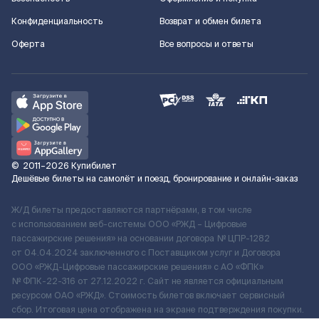
Конфиденциальность
Возврат и обмен билета
Оферта
Все вопросы и ответы
©
2011–2026
Купибилет
Дешёвые билеты на самолёт и поезд, бронирование и онлайн-заказ
Ж/Д билеты предоставляются партнёрами, в том числе
с использованием веб-системы ООО «РЖД – Цифровые
пассажирские решения» на основании договора № ЦПР-1282
от 04.04.2024 заключенного с Поставщиком услуг и Договора
ООО «РЖД-Цифровые пассажирские решения» c АО «ФПК»
№ ФПК-22-316 от 27.12.2022 г. Сайт не является официальным
ресурсом ОАО «РЖД». Стоимость билетов включает сервисный
сбор. Итоговая цена отображена на экране подтверждения покупки.