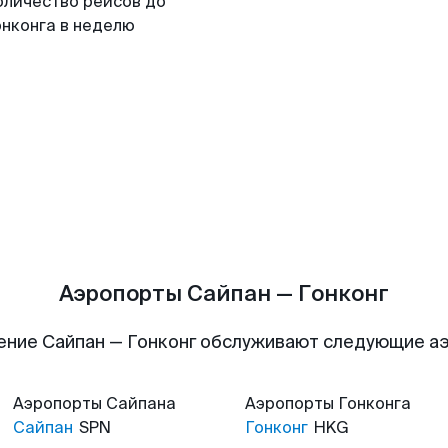
оличество рейсов до
онконга в неделю
Аэропорты Сайпан — Гонконг
ение Сайпан — Гонконг обслуживают следующие а
Аэропорты
Сайпана
Аэропорты
Гонконга
Сайпан
SPN
Гонконг
HKG