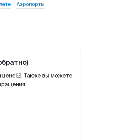
лёте
Аэропорты
 обратно)
й цене🙌. Также вы можете
звращения