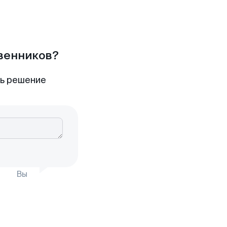
твенников?
ть решение
Вы