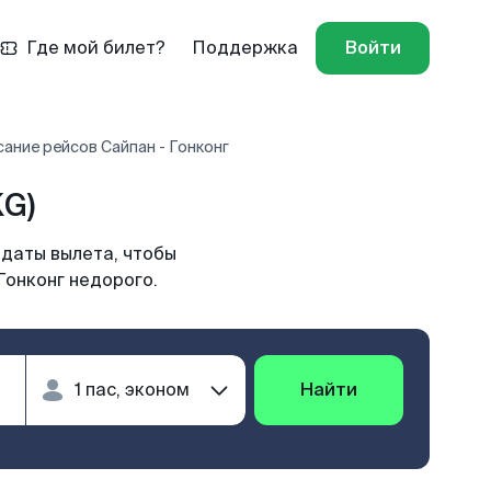
Где мой билет?
Поддержка
Войти
ание рейсов Сайпан - Гонконг
KG)
 даты вылета, чтобы
Гонконг недорого.
Найти