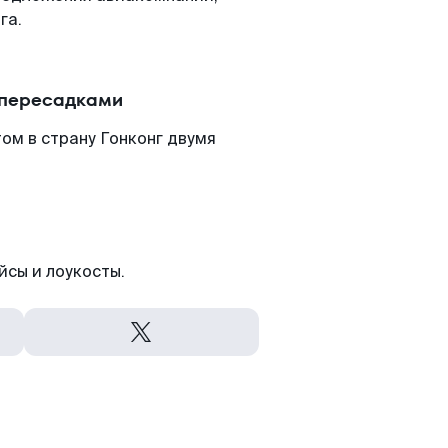
га.
 пересадками
ом в страну Гонконг двумя
йсы и лоукосты.