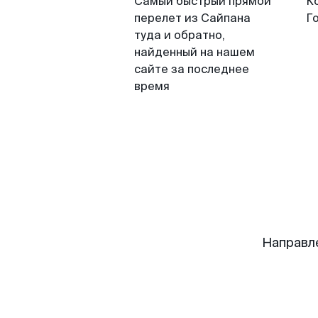
Самый быстрый прямой
К
перелет из Сайпана
Г
туда и обратно,
найденный на нашем
сайте за последнее
время
Направл