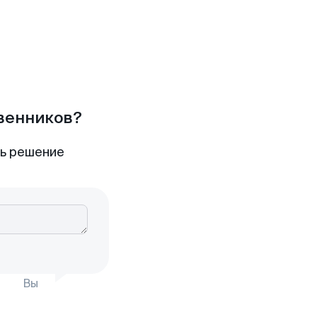
твенников?
ть решение
Вы