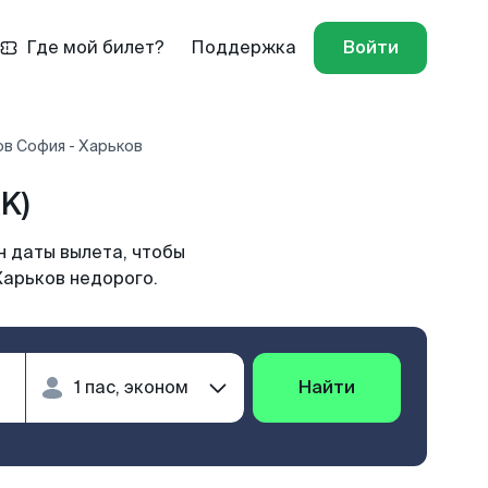
Где мой билет?
Поддержка
Войти
ов София - Харьков
K)
н даты вылета, чтобы
Харьков недорого.
Найти