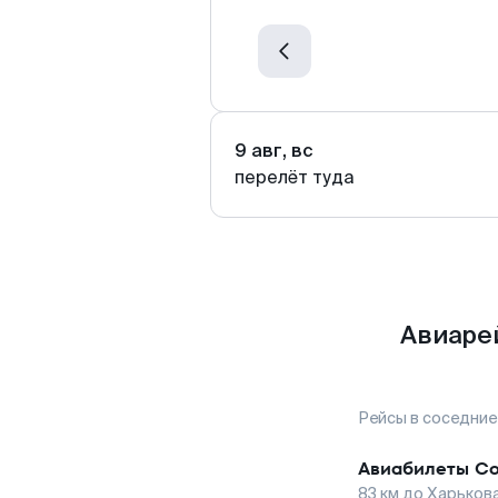
9 авг, вс
перелёт туда
Авиаре
Рейсы в соседние
Авиабилеты
С
83
км до
Харьков