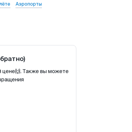
лёте
Аэропорты
обратно)
й цене🙌. Также вы можете
звращения