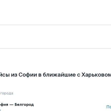
йсы из Софии в ближайшие с Харьковом
 города
офия
—
Белгород
П
а