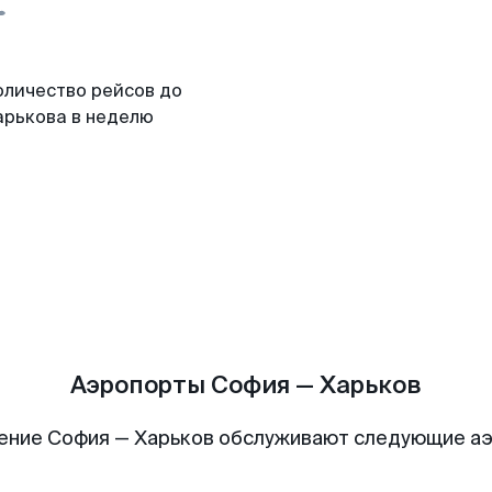
оличество рейсов до
арькова в неделю
Аэропорты София — Харьков
ение София — Харьков обслуживают следующие а