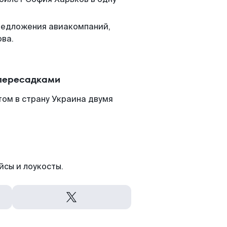
редложения авиакомпаний,
ова.
 пересадками
ом в страну Украина двумя
йсы и лоукосты.