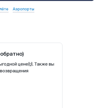
лёте
Аэропорты
 обратно)
ыгодной цене🙌. Также вы
у возвращения