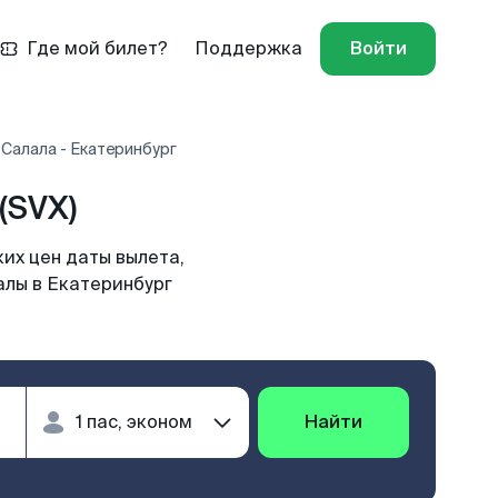
Где мой билет?
Поддержка
Войти
Салала - Екатеринбург
(SVX)
их цен даты вылета,
алы в Екатеринбург
Найти