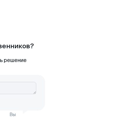
твенников?
ть решение
Вы