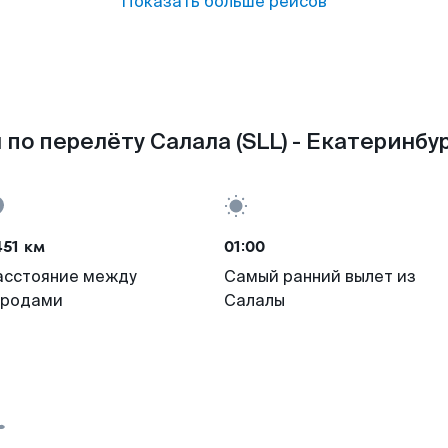
Показать больше рейсов
по перелёту Салала (SLL) - Екатеринбур
451 км
01:00
асстояние между
Самый ранний вылет из
ородами
Салалы