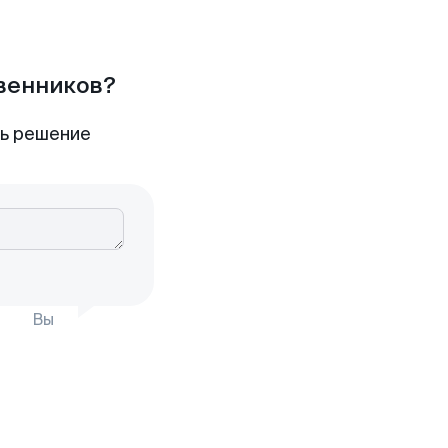
твенников?
ть решение
Вы