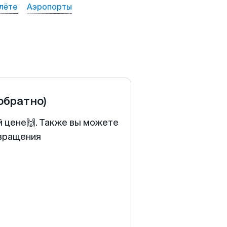
лёте
Аэропорты
 обратно)
й цене🙌. Также вы можете
звращения