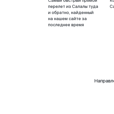
Самый быстрый прямой
К
перелет из Салалы туда
С
и обратно, найденный
на нашем сайте за
последнее время
Направл