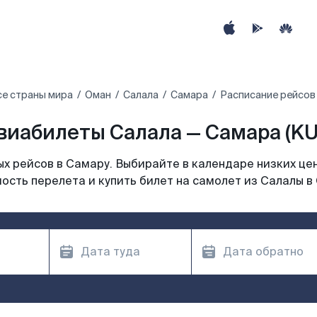
се страны мира
Оман
Салала
Самара
Расписание рейсов
виабилеты Салала — Самара (KU
х рейсов в Самару. Выбирайте в календаре низких цен
ость перелета и купить билет на самолет из Салалы в