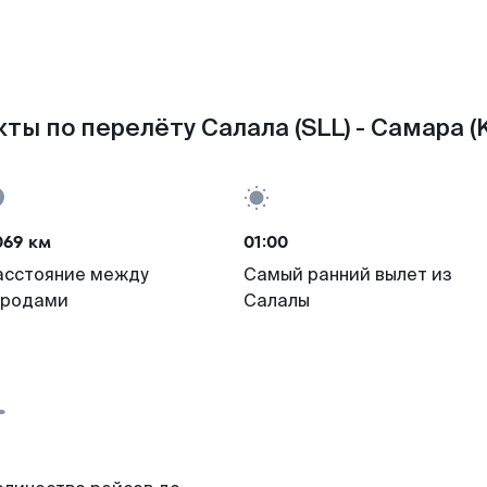
ты по перелёту Салала (SLL) - Самара (
069 км
01:00
асстояние между
Самый ранний вылет из
ородами
Салалы