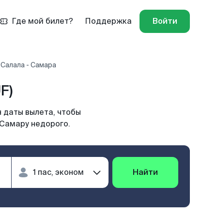
Где мой билет?
Поддержка
Войти
 Салала - Самара
F)
 даты вылета, чтобы
 Самару недорого.
Найти