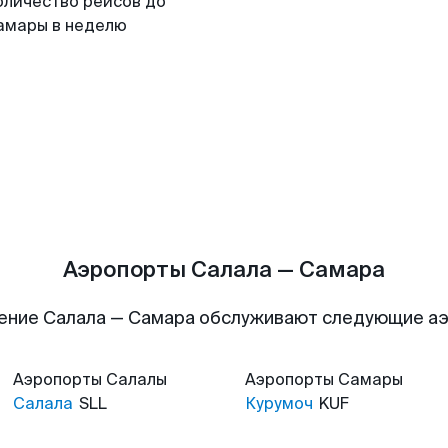
оличество рейсов до
амары в неделю
Аэропорты Салала — Самара
ение Салала — Самара обслуживают следующие а
Аэропорты
Салалы
Аэропорты
Самары
Салала
SLL
Курумоч
KUF