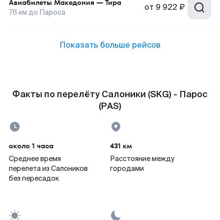
Авиабилеты
Македония
—
Тира
от
9 922 ₽
76
км до
Пароса
Показать больше рейсов
Факты по перелёту Салоники (SKG) - Парос
(PAS)
около 1 часа
431 км
Среднее время
Расстояние между
перелета из Салоников
городами
без пересадок