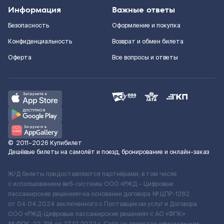
Информация
Важные ответы
Безопасность
Оформление и покупка
Конфиденциальность
Возврат и обмен билета
Оферта
Все вопросы и ответы
©
2011–2026
Купибилет
Дешёвые билеты на самолёт и поезд, бронирование и онлайн-заказ
Ж/Д билеты предоставляются партнёрами, в том числе
с использованием веб-системы ООО «РЖД – Цифровые
пассажирские решения» на основании договора № ЦПР-1282
от 04.04.2024 заключенного с Поставщиком услуг и Договора
ООО «РЖД-Цифровые пассажирские решения» c АО «ФПК»