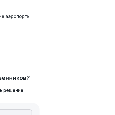
ие аэропорты
твенников?
ть решение