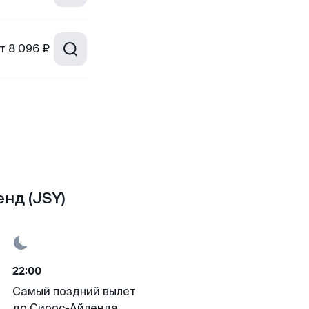
т
8 096 ₽
нд (JSY)
22:00
Самый поздний вылет
до Сирос-Айленда