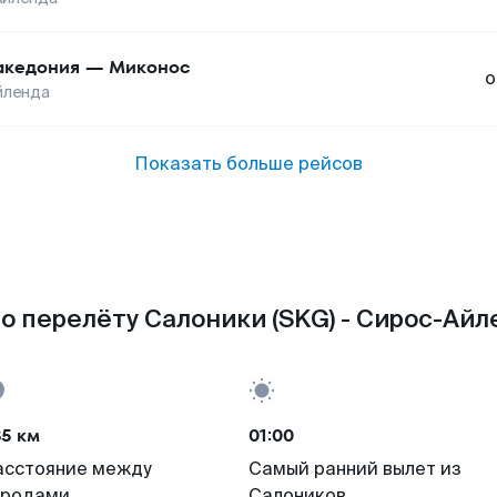
кедония
—
Миконос
о
йленда
Показать больше рейсов
о перелёту Салоники (SKG) - Сирос-Айле
85 км
01:00
асстояние между
Самый ранний вылет из
ородами
Салоников