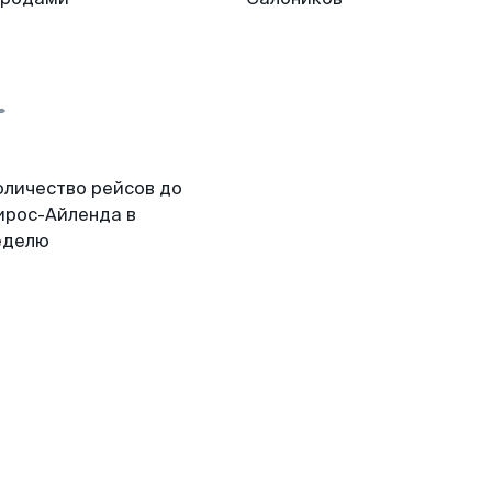
оличество рейсов до
ирос-Айленда в
еделю