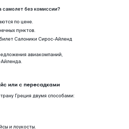
а самолет без комиссии?
аются по цене.
нечных пунктов.
м билет Салоники Сирос-Айленд
редложения авиакомпаний,
-Айленда.
йс или с пересадками
трану Греция двумя способами:
йсы и лоукосты.