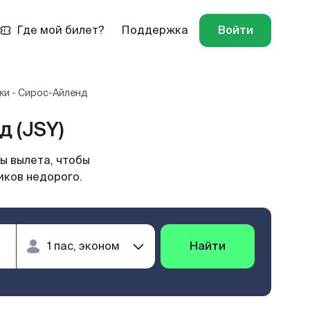
Где мой билет?
Поддержка
Войти
ки - Сирос-Айленд
 (JSY)
ы вылета, чтобы
иков недорого.
Найти