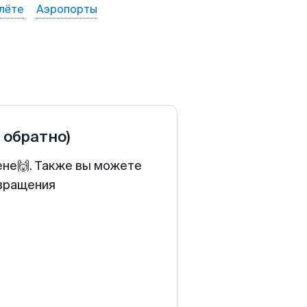
лёте
Аэропорты
и обратно)
ене🙌. Также вы можете
звращения