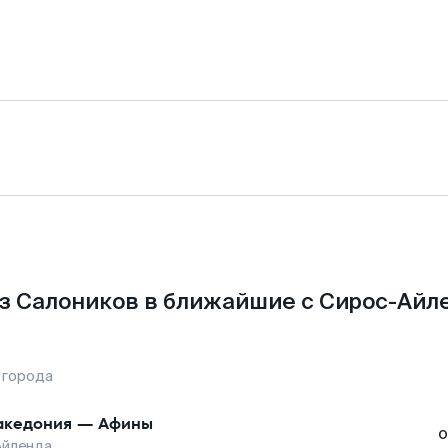
з Салоников в ближайшие с Сирос-Айл
 города
кедония
—
Афины
о
Айленда