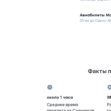
Авиабилеты
Ма
35
км до
Сирос-А
Факты п
около 1 часа
3
Среднее время
Р
перелета из Салоников
г