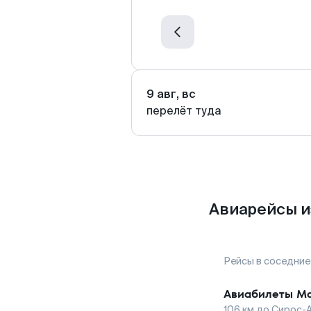
9 авг, вс
перелёт туда
Авиарейсы и
Рейсы в соседние
Авиабилеты
Ма
106
км до
Сирос-