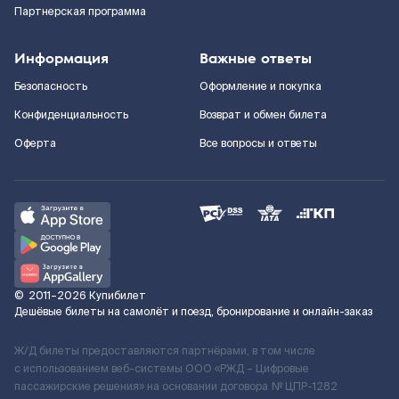
Партнерская программа
Информация
Важные ответы
Безопасность
Оформление и покупка
Конфиденциальность
Возврат и обмен билета
Оферта
Все вопросы и ответы
©
2011–2026
Купибилет
Дешёвые билеты на самолёт и поезд, бронирование и онлайн-заказ
Ж/Д билеты предоставляются партнёрами, в том числе
с использованием веб-системы ООО «РЖД – Цифровые
пассажирские решения» на основании договора № ЦПР-1282