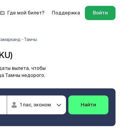
Где мой билет?
Поддержка
Войти
Самарканд - Тамчы
KU)
даты вылета, чтобы
да Тамчы недорого.
Найти