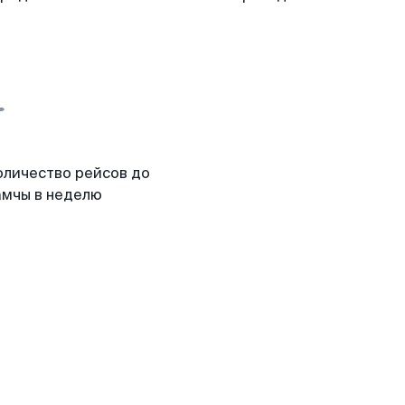
оличество рейсов до
амчы в неделю