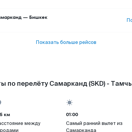
марканд
—
Бишкек
П
Показать больше рейсов
ы по перелёту Самарканд (SKD) - Тамчы 
5 км
01:00
асстояние между
Самый ранний вылет из
ородами
Самарканда