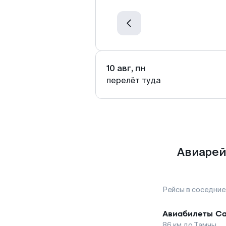
10 авг, пн
перелёт туда
Авиарей
Рейсы в соседние
Авиабилеты
Са
86
км до
Тамчы