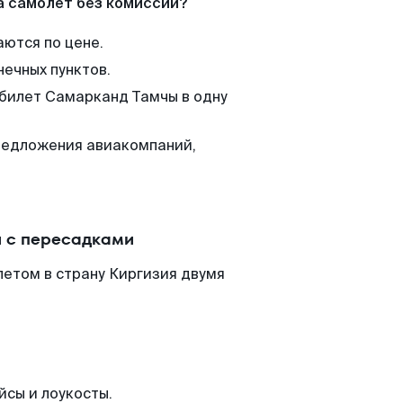
а самолет без комиссии?
аются по цене.
нечных пунктов.
 билет Самарканд Тамчы в одну
редложения авиакомпаний,
 с пересадками
етом в страну Киргизия двумя
йсы и лоукосты.