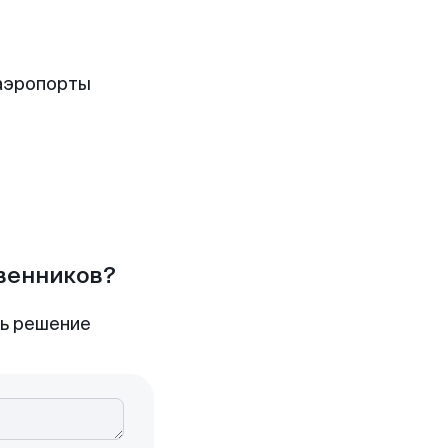
аэропорты
твенников?
ть решение