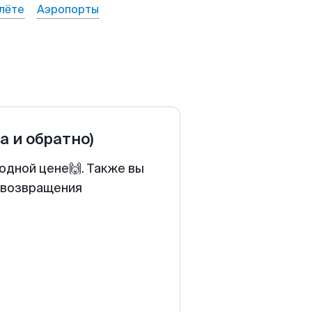
лёте
Аэропорты
а и обратно)
одной цене🙌. Также вы
у возвращения