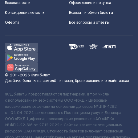
Безопасность
Оформление и покупка
Конфиденциальность
Возврат и обмен билета
Оферта
Все вопросы и ответы
©
2011–2026
Купибилет
Дешёвые билеты на самолёт и поезд, бронирование и онлайн-заказ
Ж/Д билеты предоставляются партнёрами, в том числе
с использованием веб-системы ООО «РЖД – Цифровые
пассажирские решения» на основании договора № ЦПР-1282
от 04.04.2024 заключенного с Поставщиком услуг и Договора
ООО «РЖД-Цифровые пассажирские решения» c АО «ФПК»
№ ФПК-22-316 от 27.12.2022 г. Сайт не является официальным
ресурсом ОАО «РЖД». Стоимость билетов включает сервисный
сбор. Итоговая цена отображена на экране подтверждения покупки.