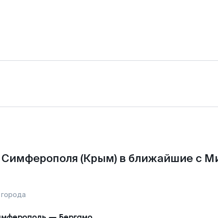
 Симферополя (Крым) в ближайшие с М
 города
имферополь
—
Бергамо