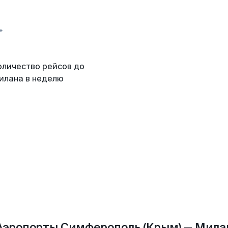
оличество рейсов до
илана в неделю
Аэропорты Симферополь (Крым) — Мила