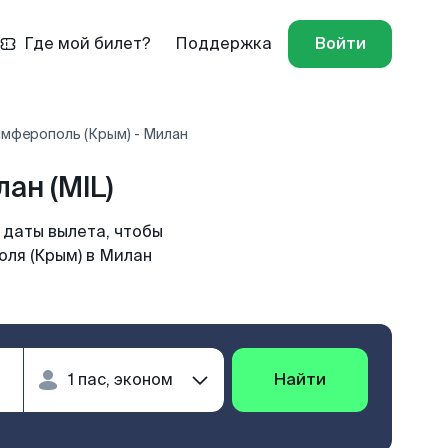
Где мой билет?
Поддержка
Войти
имферополь (Крым) - Милан
ан (MIL)
 даты вылета, чтобы
оля (Крым) в Милан
Найти