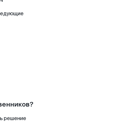
следующие
твенников?
ть решение