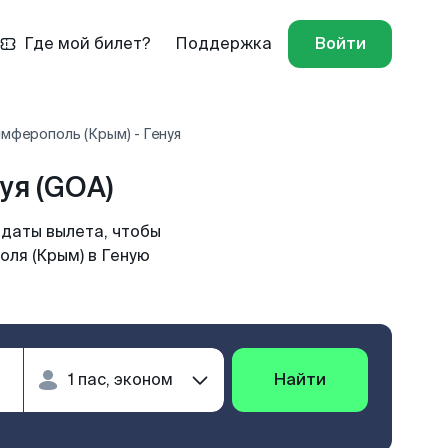
Где мой билет?
Поддержка
Войти
мферополь (Крым) - Генуя
уя (GOA)
 даты вылета, чтобы
оля (Крым) в Геную
Найти