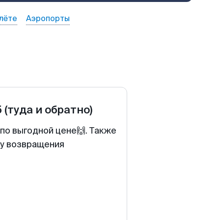
лёте
Аэропорты
б
(туда и обратно)
по выгодной цене🙌. Также
ту возвращения