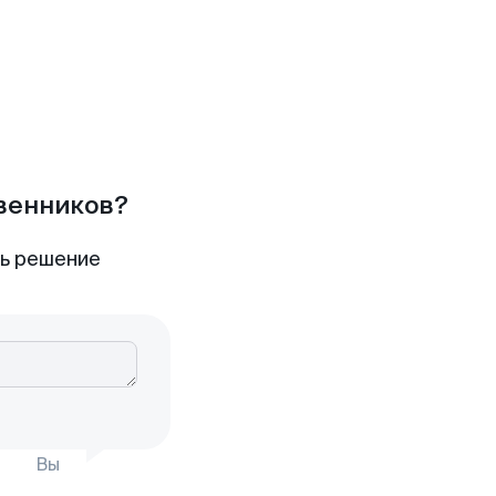
твенников?
ть решение
Вы