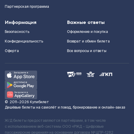
Партнерская программа
Информация
Важные ответы
Безопасность
Оформление и покупка
Конфиденциальность
Возврат и обмен билета
Оферта
Все вопросы и ответы
©
2011–2026
Купибилет
Дешёвые билеты на самолёт и поезд, бронирование и онлайн-заказ
Ж/Д билеты предоставляются партнёрами, в том числе
с использованием веб-системы ООО «РЖД – Цифровые
пассажирские решения» на основании договора № ЦПР-1282