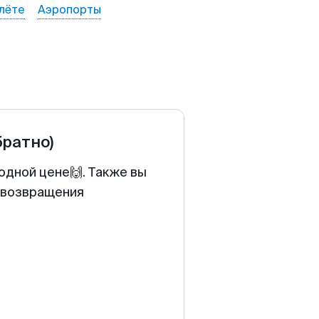
лёте
Аэропорты
братно)
годной цене🙌. Также вы
у возвращения