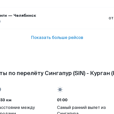
нги
—
Челябинск
от
а
Показать больше рейсов
ы по перелёту Сингапур (SIN) - Курган 
933 км
01:00
асстояние между
Самый ранний вылет из
ородами
Сингапура