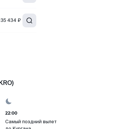
35 434 ₽
(KRO)
22:00
Самый поздний вылет
до Кургана