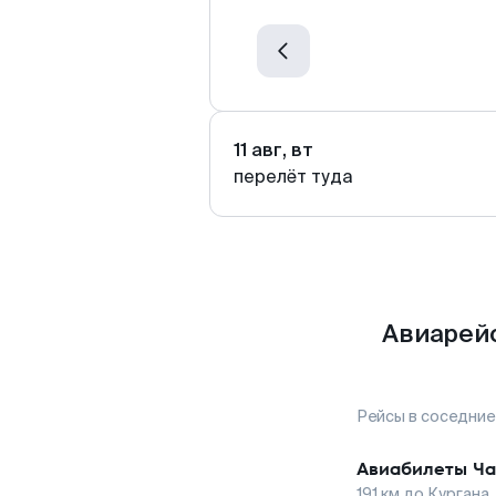
11 авг, вт
перелёт туда
Авиарейс
Рейсы в соседние
Авиабилеты
Ча
191
км до
Кургана