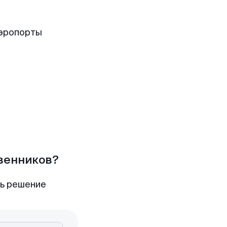
аэропорты
твенников?
ть решение