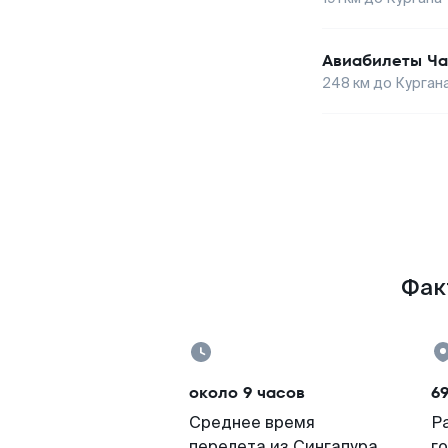
Авиабилеты
Ча
248
км до
Курган
Факт
около 9 часов
6
Среднее время
Р
перелета из Сингапура
г