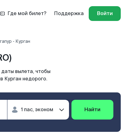
Где мой билет?
Поддержка
Войти
гапур - Курган
RO)
 даты вылета, чтобы
в Курган недорого.
Найти