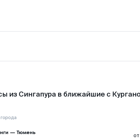
ы из Сингапура в ближайшие с Курган
 города
нги
—
Тюмень
от