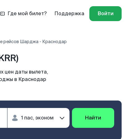
Где мой билет?
Поддержка
Войти
е рейсов Шарджа - Краснодар
KRR)
х цен даты вылета,
арджы в Краснодар
Найти