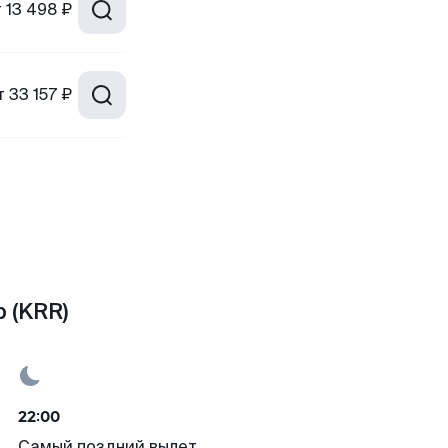
т
13 498 ₽
т
33 157 ₽
 (KRR)
22:00
Самый поздний вылет