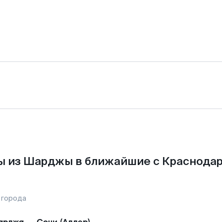
ы из Шарджы в ближайшие с Краснодар
 города
арджа
—
Сочи (Адлер)