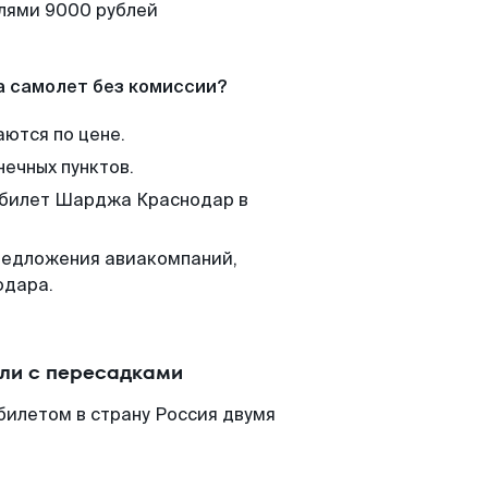
елями 9000 рублей
а самолет без комиссии?
аются по цене.
нечных пунктов.
м билет Шарджа Краснодар в
редложения авиакомпаний,
одара.
ли с пересадками
илетом в страну Россия двумя