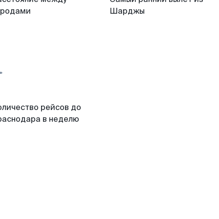
ородами
Шарджы
оличество рейсов до
раснодара в неделю