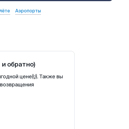
лёте
Аэропорты
 и обратно)
годной цене🙌. Также вы
у возвращения