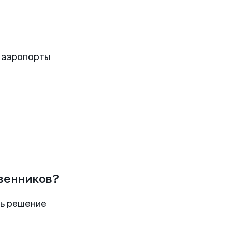
 аэропорты
твенников?
ть решение