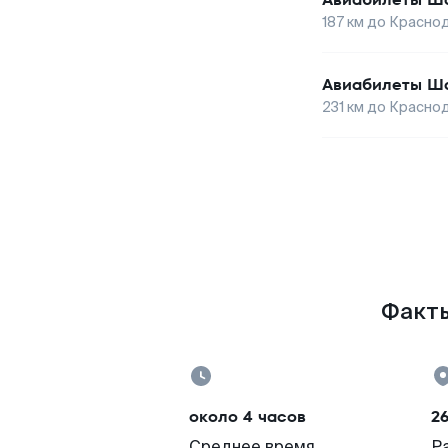
187
км до
Красно
Авиабилеты
Ш
231
км до
Красно
Факты
около 4 часов
2
Среднее время
Р