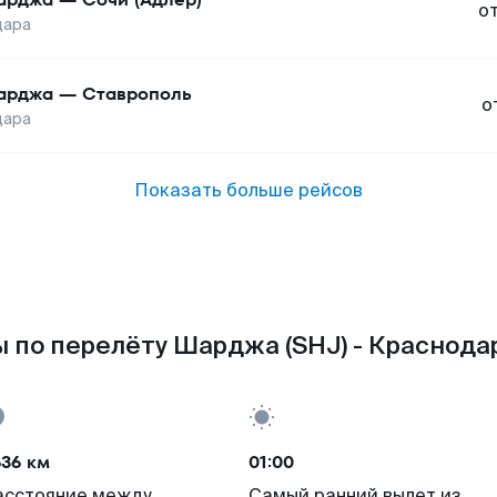
о
дара
арджа
—
Ставрополь
о
дара
Показать больше рейсов
 по перелёту Шарджа (SHJ) - Краснодар
636 км
01:00
асстояние между
Самый ранний вылет из