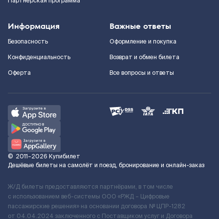
Партнерская программа
Информация
Важные ответы
Безопасность
Оформление и покупка
Конфиденциальность
Возврат и обмен билета
Оферта
Все вопросы и ответы
©
2011–2026
Купибилет
Дешёвые билеты на самолёт и поезд, бронирование и онлайн-заказ
Ж/Д билеты предоставляются партнёрами, в том числе
с использованием веб-системы ООО «РЖД – Цифровые
пассажирские решения» на основании договора № ЦПР-1282
от 04.04.2024 заключенного с Поставщиком услуг и Договора