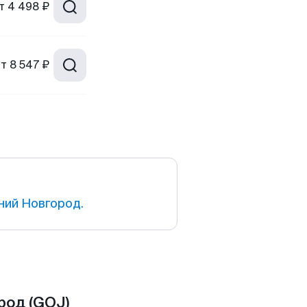
т
4 498 ₽
от
8 547 ₽
ний Новгород.
род (GOJ)