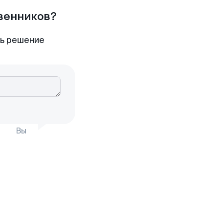
твенников?
ть решение
Вы