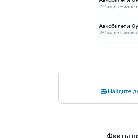
221
км до
Нижнег
Авиабилеты
Су
251
км до
Нижнег
Найдите д
Факты по