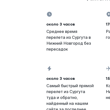
около 3 часов
17
Среднее время
Р
перелета из Сургута в
г
Нижний Новгород без
пересадок
около 3 часов
15
Самый быстрый прямой
К
перелет из Сургута
Н
туда и обратно,
н
найденный на нашем
сайте за последнее