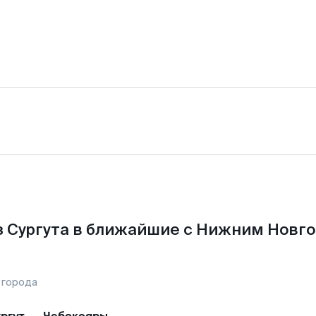
з Сургута в ближайшие с Нижним Новго
 города
ргут
—
Чебоксары