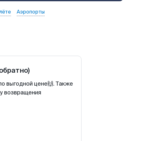
лёте
Аэропорты
 обратно)
по выгодной цене🙌. Также
ту возвращения