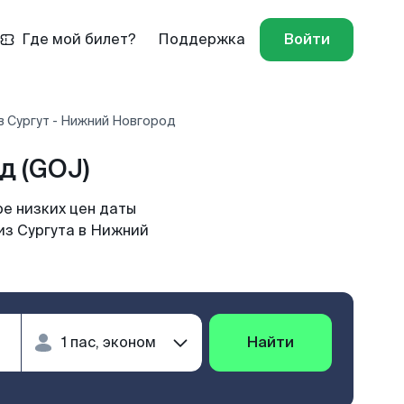
Где мой билет?
Поддержка
Войти
в Сургут - Нижний Новгород
д (GOJ)
е низких цен даты
из Сургута в Нижний
Найти