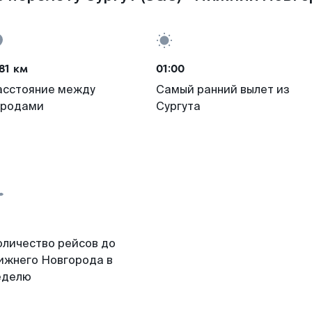
81 км
01:00
асстояние между
Самый ранний вылет из
ородами
Сургута
оличество рейсов до
ижнего Новгорода в
еделю