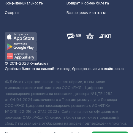
Конфиденциальность
Возврат и обмен билета
Оферта
Все вопросы и ответы
©
2011–2026
Купибилет
Дешёвые билеты на самолёт и поезд, бронирование и онлайн-заказ
Ж/Д билеты предоставляются партнёрами, в том числе
с использованием веб-системы ООО «РЖД – Цифровые
пассажирские решения» на основании договора № ЦПР-1282
от 04.04.2024 заключенного с Поставщиком услуг и Договора
ООО «РЖД-Цифровые пассажирские решения» c АО «ФПК»
№ ФПК-22-316 от 27.12.2022 г. Сайт не является официальным
ресурсом ОАО «РЖД». Стоимость билетов включает сервисный
сбор. Итоговая цена отображена на экране подтверждения покупки.
По вопросам рассмотрения обращений, жалоб, претензий граждан