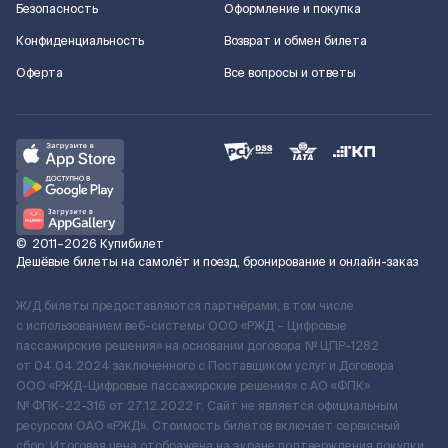
Безопасность
Оформление и покупка
Конфиденциальность
Возврат и обмен билета
Оферта
Все вопросы и ответы
©
2011–2026
Купибилет
Дешёвые билеты на самолёт и поезд, бронирование и онлайн-заказ
Ж/Д билеты предоставляются партнёрами, в том числе
с использованием веб-системы ООО «РЖД – Цифровые
пассажирские решения» на основании договора № ЦПР-1282
от 04.04.2024 заключенного с Поставщиком услуг и Договора
ООО «РЖД-Цифровые пассажирские решения» c АО «ФПК»
№ ФПК-22-316 от 27.12.2022 г. Сайт не является официальным
ресурсом ОАО «РЖД». Стоимость билетов включает сервисный
сбор. Итоговая цена отображена на экране подтверждения покупки.