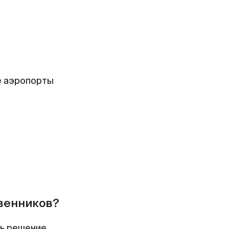
е аэропорты
твенников?
ть решение