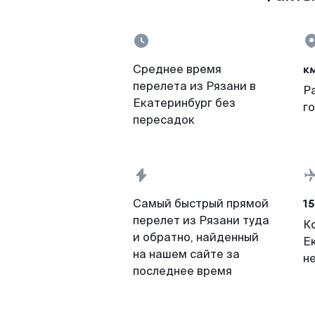
к
Среднее время
перелета из Рязани в
Р
Екатеринбург без
г
пересадок
15
Самый быстрый прямой
перелет из Рязани туда
К
и обратно, найденный
Е
на нашем сайте за
н
последнее время