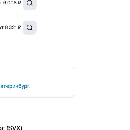
т
6 008 ₽
от
8 321 ₽
атеринбург.
г (SVX)