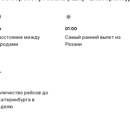
м
01:00
асстояние между
Самый ранний вылет из
ородами
Рязани
оличество рейсов до
катеринбурга в
еделю