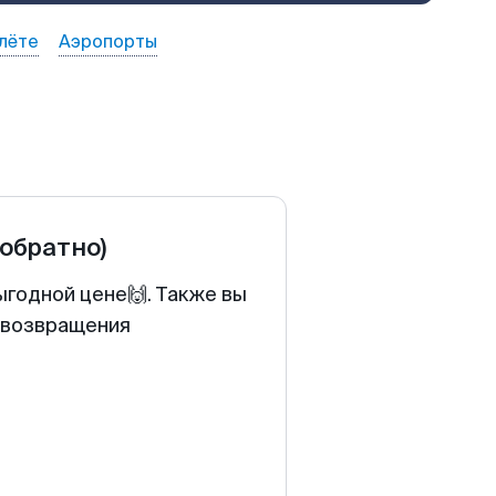
лёте
Аэропорты
 обратно)
ыгодной цене🙌. Также вы
у возвращения