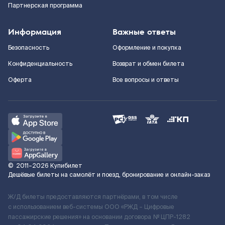
Партнерская программа
Информация
Важные ответы
Безопасность
Оформление и покупка
Конфиденциальность
Возврат и обмен билета
Оферта
Все вопросы и ответы
©
2011–2026
Купибилет
Дешёвые билеты на самолёт и поезд, бронирование и онлайн-заказ
Ж/Д билеты предоставляются партнёрами, в том числе
с использованием веб-системы ООО «РЖД – Цифровые
пассажирские решения» на основании договора № ЦПР-1282