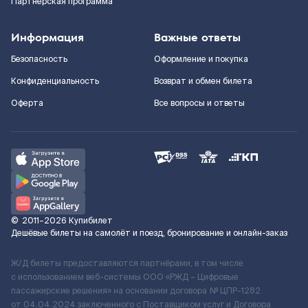
Партнерская программа
Информация
Важные ответы
Безопасность
Оформление и покупка
Конфиденциальность
Возврат и обмен билета
Оферта
Все вопросы и ответы
©
2011–2026
Купибилет
Дешёвые билеты на самолёт и поезд, бронирование и онлайн-заказ
Ж/Д билеты предоставляются партнёрами, в том числе
с использованием веб-системы ООО «РЖД – Цифровые
пассажирские решения» на основании договора № ЦПР-1282
от 04.04.2024 заключенного с Поставщиком услуг и Договора