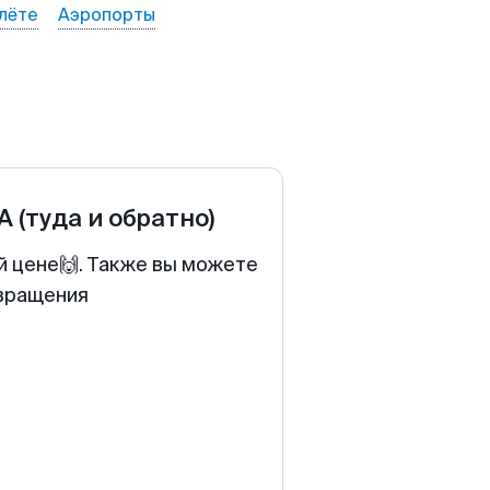
лёте
Аэропорты
А
(туда и обратно)
й цене🙌. Также вы можете
звращения