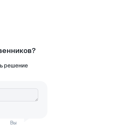
твенников?
ть решение
Вы