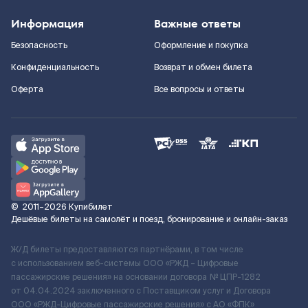
Информация
Важные ответы
Безопасность
Оформление и покупка
Конфиденциальность
Возврат и обмен билета
Оферта
Все вопросы и ответы
©
2011–2026
Купибилет
Дешёвые билеты на самолёт и поезд, бронирование и онлайн-заказ
Ж/Д билеты предоставляются партнёрами, в том числе
с использованием веб-системы ООО «РЖД – Цифровые
пассажирские решения» на основании договора № ЦПР-1282
от 04.04.2024 заключенного с Поставщиком услуг и Договора
ООО «РЖД-Цифровые пассажирские решения» c АО «ФПК»