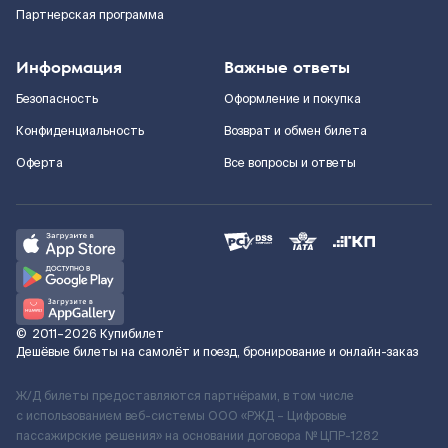
Партнерская программа
Информация
Важные ответы
Безопасность
Оформление и покупка
Конфиденциальность
Возврат и обмен билета
Оферта
Все вопросы и ответы
©
2011–2026
Купибилет
Дешёвые билеты на самолёт и поезд, бронирование и онлайн-заказ
Ж/Д билеты предоставляются партнёрами, в том числе
с использованием веб-системы ООО «РЖД – Цифровые
пассажирские решения» на основании договора № ЦПР-1282