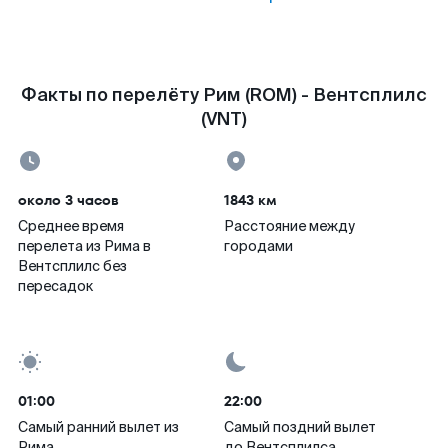
Факты по перелёту Рим (ROM) - Вентсплилс
(VNT)
около 3 часов
1843 км
Среднее время
Расстояние между
перелета из Рима в
городами
Вентсплилс без
пересадок
01:00
22:00
Самый ранний вылет из
Самый поздний вылет
Рима
до Вентсплилса