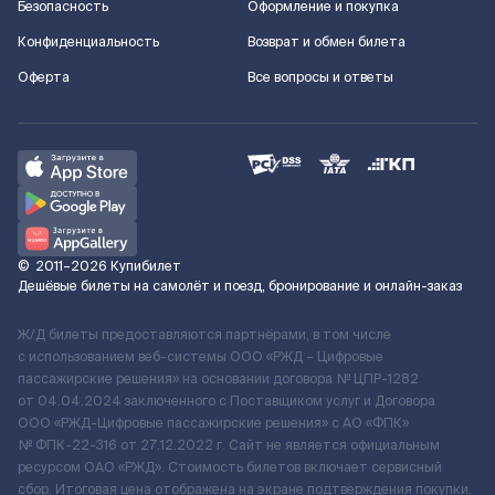
Безопасность
Оформление и покупка
Конфиденциальность
Возврат и обмен билета
Оферта
Все вопросы и ответы
©
2011–2026
Купибилет
Дешёвые билеты на самолёт и поезд, бронирование и онлайн-заказ
Ж/Д билеты предоставляются партнёрами, в том числе
с использованием веб-системы ООО «РЖД – Цифровые
пассажирские решения» на основании договора № ЦПР-1282
от 04.04.2024 заключенного с Поставщиком услуг и Договора
ООО «РЖД-Цифровые пассажирские решения» c АО «ФПК»
№ ФПК-22-316 от 27.12.2022 г. Сайт не является официальным
ресурсом ОАО «РЖД». Стоимость билетов включает сервисный
сбор. Итоговая цена отображена на экране подтверждения покупки.