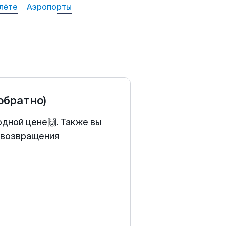
лёте
Аэропорты
 обратно)
одной цене🙌. Также вы
у возвращения