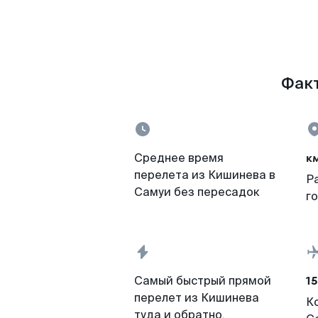
Факт
к
Среднее время
перелета из Кишинева в
Р
Самуи без пересадок
г
15
Самый быстрый прямой
перелет из Кишинева
К
туда и обратно,