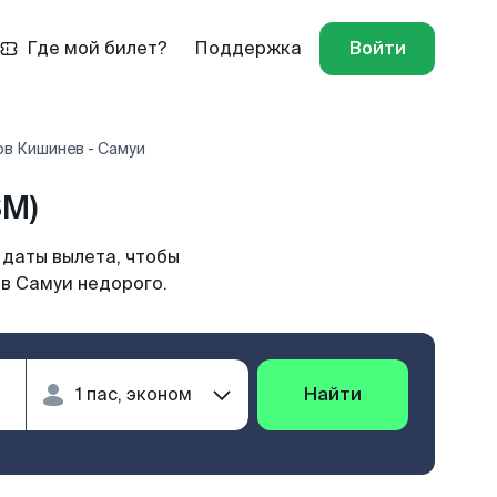
Где мой билет?
Поддержка
Войти
ов Кишинев - Самуи
SM)
 даты вылета, чтобы
 в Самуи недорого.
Найти