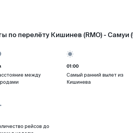
ы по перелёту Кишинев (RMO) - Самуи 
м
01:00
асстояние между
Самый ранний вылет из
ородами
Кишинева
оличество рейсов до