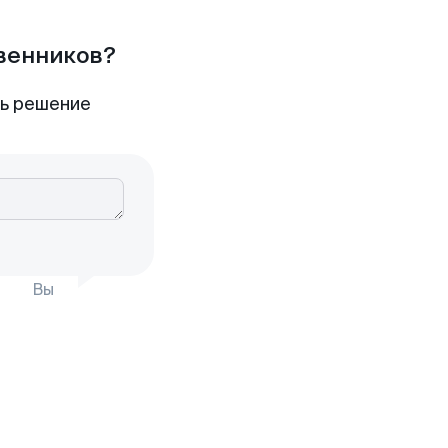
твенников?
ть решение
Вы